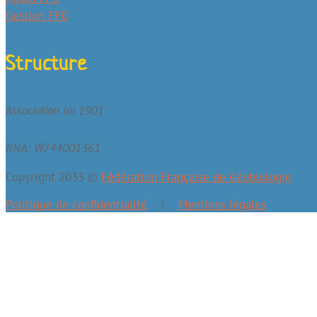
Gestion FFG
Structure
Association loi 1901
RNA: W744001361
Copyright
2033
©
Fédération Française de Géobiologie
Politique de confidentialité
|
Mentions légales