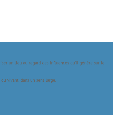
ser un lieu au regard des influences qu’il génère sur le
 du vivant, dans un sens large.