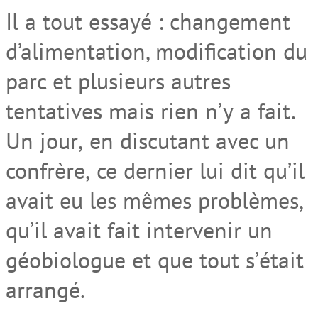
Il a tout essayé
:
changement
d’alimentation, modification du
parc et plusieurs autres
tentatives
ma
i
s
rien n’y
a
fai
t.
Un jour
,
en discutant avec un
confrère
,
ce dernier lui dit qu’il
avait
eu
les mêmes problèmes
,
qu’il a
vait
fait intervenir
un
géobiologue et que tout
s’
était
arrangé.