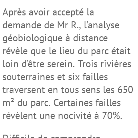
Après avoir accepté
la
demande
de Mr R
.
,
l
’analyse
géobiologi
qu
e
à distance
révèle que le lieu du parc était
loin
d’être serein.
Trois
rivières
souterraines et
six
failles
traverse
nt
en tous sens les 650
m² du parc.
Certaines failles
révèlent
une nocivité à 70%.