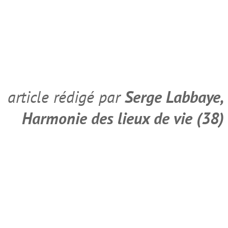
Rechercher :
Articles récents
Géobiologie professionnelle
: Se former pour mieux
pratiquer, explorer,
approfondir, se renouveler
La géobiologie et les
pseudo-journalistes
Conseils sur l’usage de